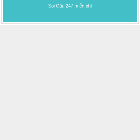
Soi Cầu 247 miễn phí