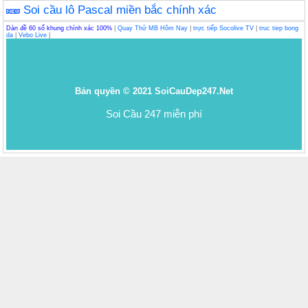
Soi cầu lô Pascal miền bắc chính xác
Dàn đề 60 số khung chính xác 100%
|
Quay Thử MB Hôm Nay
|
trực tiếp Socolive TV
|
truc tiep bong
da
|
Vebo Live
|
Bản quyền © 2021 SoiCauDep247.Net
Soi Cầu 247 miễn phí