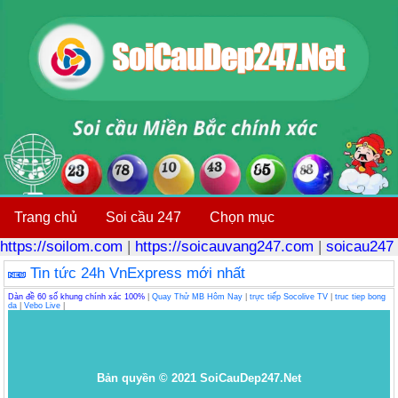
Trang chủ
Soi cầu 247
Chọn mục
https://soilom.com
|
https://soicauvang247.com
|
soicau247
Tin tức 24h VnExpress mới nhất
Dàn đề 60 số khung chính xác 100%
|
Quay Thử MB Hôm Nay
|
trực tiếp Socolive TV
|
truc tiep bong
da
|
Vebo Live
|
Bản quyền © 2021 SoiCauDep247.Net