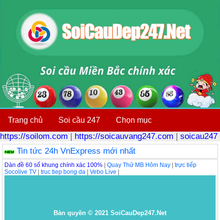
Trang chủ
Soi cầu 247
Chọn mục
https://soilom.com
|
https://soicauvang247.com
|
soicau247
Tin tức 24h VnExpress mới nhất
Dàn đề 60 số khung chính xác 100%
|
Quay Thử MB Hôm Nay
|
trực tiếp
Socolive TV
|
truc tiep bong da
|
Vebo Live
|
Bản quyền © 2021 SoiCauDep247.Net