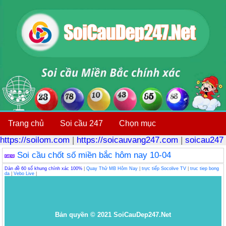
Trang chủ
Soi cầu 247
Chọn mục
https://soilom.com
|
https://soicauvang247.com
|
soicau247
Soi cầu chốt số miền bắc hôm nay 10-04
Dàn đề 60 số khung chính xác 100%
|
Quay Thử MB Hôm Nay
|
trực tiếp Socolive TV
|
truc tiep bong
da
|
Vebo Live
|
Bản quyền © 2021 SoiCauDep247.Net