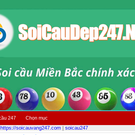
cầu 247
Chọn mục
|
https://soicauvang247.com
|
soicau247