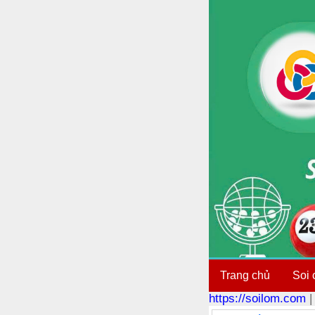
Trang chủ
Soi 
https://soilom.com